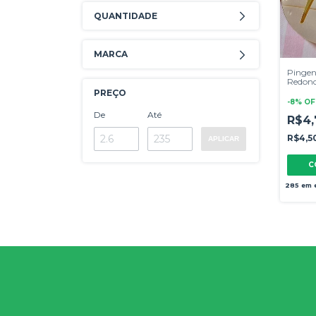
QUANTIDADE
MARCA
Pingent
Redon
PREÇO
-
8
%
OF
De
Até
R$4
R$4,5
APLICAR
C
285
em 