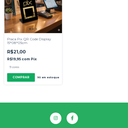
Placa Pix QR Code Display
15*08*05cm
R$21,00
R$19,95
com
Pix
9 cores
COMPRAR
95
em estoque